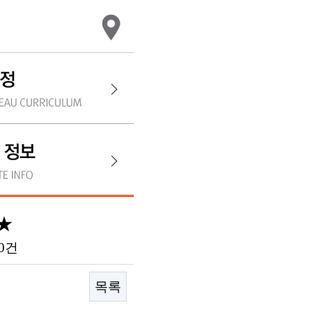
★
0건
목록