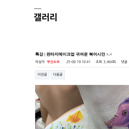
특강 | 판타지메이크업 귀여운 복어시안 >.<
작성자
부산쇼보
25-08-19 10:41
조회
3,464회
댓글
이전글
다음글