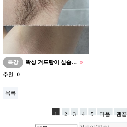
특강
왁싱 겨드랑이 실습…
추천
0
목록
1
2
3
4
5
다음
맨끝