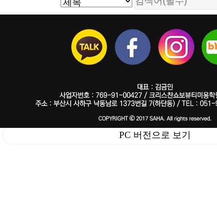
PC 버전으로 보기