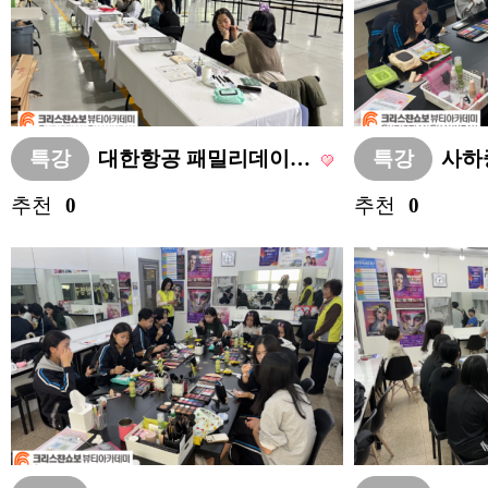
특강
대한항공 패밀리데이…
특강
사하
추천
0
추천
0