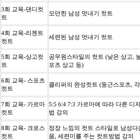
3회 교육-댄디컷
모던한 남성 멋내기 컷트
트
4회 교육-리젠트
세련된 남성 멋내기 컷트
컷트
5회 교육-상고컷
공무원스타일의 컷트 (낮은 상고, 높
트
포츠 상고 등)
6회 교육- 스포츠
클리퍼의 완성컷트 (둥근스포츠, 
컷트
7회 교육- 가르마
5:5 6:4 7:3 가르마에 따라 다른 
컷트
법 강의
8회 교육- 크로스
정장 느낌의 컷트 스타일로 남성다
컷트
움, 세련미를 주는 컷트방법 강의