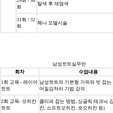
29회 / 30
탈색 후 재염색
회
31회 / 32
헤나 모델시술
회
남성컷트실무반
회차
수업내용
1회 교육 - 레이어
남성컷트의 기본형 가위와 빗 잡는 
컷트
어질감처리 기법 강의
2회 교육- 모히칸
클리퍼 잡는 방법, 싱글릭 테크닉 
컷트
칸, 소프트모히칸, 숏모히칸 등)