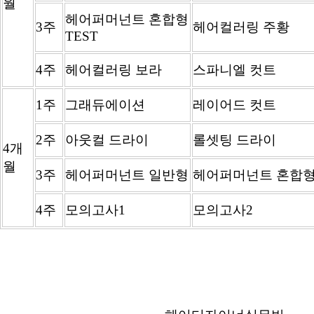
월
헤어퍼머넌트 혼합형
3주
헤어컬러링 주황
TEST
4주
헤어컬러링 보라
스파니엘 컷트
1주
그래듀에이션
레이어드 컷트
2주
아웃컬 드라이
롤셋팅 드라이
4개
월
3주
헤어퍼머넌트 일반형
헤어퍼머넌트 혼합
4주
모의고사1
모의고사2