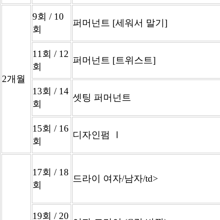
9회 / 10
퍼머넌트 [세워서 말기]
회
11회 / 12
퍼머넌트 [트위스트]
회
2개월
13회 / 14
셋팅 퍼머넌트
회
15회 / 16
디자인펌 Ⅰ
회
17회 / 18
드라이 여자/남자/td>
회
19회 / 20