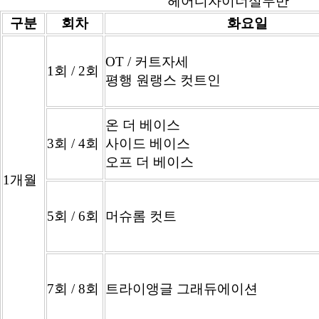
헤어디자이너실무반
구분
회차
화요일
OT / 커트자세
1회 / 2회
평행 원랭스 컷트인
온 더 베이스
3회 / 4회
사이드 베이스
오프 더 베이스
1개월
5회 / 6회
머슈롬 컷트
7회 / 8회
트라이앵글 그래듀에이션