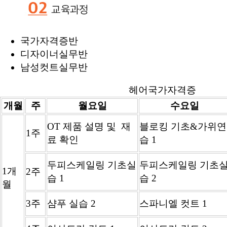
국가자격증반
디자이너실무반
남성컷트실무반
헤어국가자격증
개월
주
월요일
수요일
OT 제품 설명 및 재
블로킹 기초&가위연
1주
료 확인
습 1
두피스케일링 기초실
두피스케일링 기초
1개
2주
습 1
습 2
월
3주
샴푸 실습 2
스파니엘 컷트 1